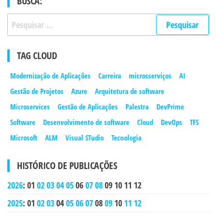
BUSCA:
Pesquisar
por:
TAG CLOUD
Modernização de Aplicações
Carreira
microsserviços
AI
Gestão de Projetos
Azure
Arquitetura de software
Microservices
Gestão de Aplicações
Palestra
DevPrime
Software
Desenvolvimento de software
Cloud
DevOps
TFS
Microsoft
ALM
Visual STudio
Tecnologia
HISTÓRICO DE PUBLICAÇÕES
2026
:
01
02
03
04
05
06
07
08
09
10
11
12
2025
:
01
02
03
04
05
06
07
08
09
10
11
12