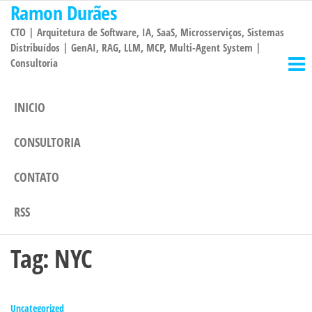
Ramon Durães
Pular
para
CTO | Arquitetura de Software, IA, SaaS, Microsserviços, Sistemas
o
Distribuídos | GenAI, RAG, LLM, MCP, Multi-Agent System |
Consultoria
conteúdo
INICIO
CONSULTORIA
CONTATO
RSS
Tag:
NYC
Uncategorized