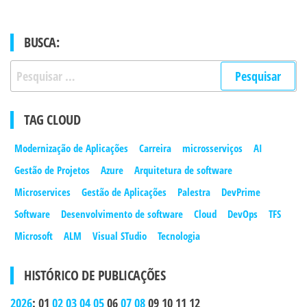
BUSCA:
Pesquisar
por:
TAG CLOUD
Modernização de Aplicações
Carreira
microsserviços
AI
Gestão de Projetos
Azure
Arquitetura de software
Microservices
Gestão de Aplicações
Palestra
DevPrime
Software
Desenvolvimento de software
Cloud
DevOps
TFS
Microsoft
ALM
Visual STudio
Tecnologia
HISTÓRICO DE PUBLICAÇÕES
2026
:
01
02
03
04
05
06
07
08
09
10
11
12