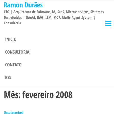
Ramon Durães
Pular
para
CTO | Arquitetura de Software, IA, SaaS, Microsserviços, Sistemas
o
Distribuídos | GenAI, RAG, LLM, MCP, Multi-Agent System |
Consultoria
conteúdo
INICIO
CONSULTORIA
CONTATO
RSS
Mês:
fevereiro 2008
Uncategorized