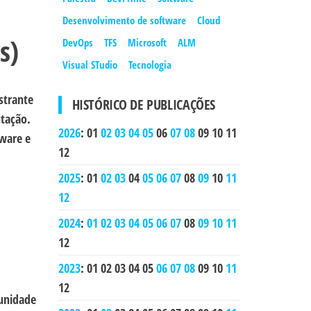
Desenvolvimento de software
Cloud
s)
DevOps
TFS
Microsoft
ALM
Visual STudio
Tecnologia
strante
HISTÓRICO DE PUBLICAÇÕES
utação.
2026
:
01
02
03
04
05
06
07
08
09
10
11
tware e
12
2025
:
01
02
03
04
05
06
07
08
09
10
11
12
2024
:
01
02
03
04
05
06
07
08
09
10
11
12
2023
:
01
02
03
04
05
06
07
08
09
10
11
12
tunidade