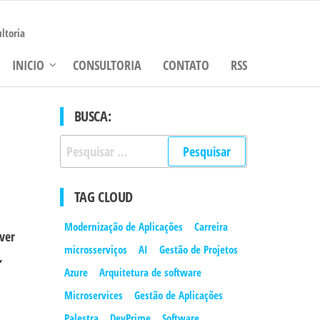
ltoria
INICIO
CONSULTORIA
CONTATO
RSS
BUSCA:
Pesquisar
por:
TAG CLOUD
Modernização de Aplicações
Carreira
ver
microsserviços
AI
Gestão de Projetos
,
Azure
Arquitetura de software
Microservices
Gestão de Aplicações
Palestra
DevPrime
Software