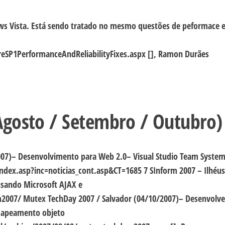
ws Vista. Está sendo tratado no mesmo questões de peformace 
SP1PerformanceAndReliabilityFixes.aspx [], Ramon Durães
Agosto / Setembro / Outubro)
007)– Desenvolvimento para Web 2.0– Visual Studio Team System
dex.asp?inc=noticias_cont.asp&CT=1685 7 SInform 2007 – Ilhéus
sando Microsoft AJAX e
m2007/ Mutex TechDay 2007 / Salvador (04/10/2007)– Desenvolv
(Mapeamento objeto