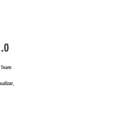
.0
o Team
ualizar,