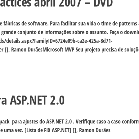
actices abril 2007 – DVD
ábricas de software. Para facilitar sua vida o time de patterns
grande conjunto de informações sobre o assunto. Faça o downl
s/details.aspx?FamilyID=6724e09b-ca2e-425a-8d71-
 [], Ramon DurãesMicrosoft MVP Seu projeto precisa de soluçõ
ra ASP.NET 2.0
 pack para ajustes do ASP.NET 2.0 . Verifique caso a caso confor
de uma vez. [Lista de FIX ASP.NET] [], Ramon Durães