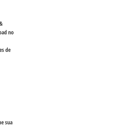
 &
oad no
es de
me sua