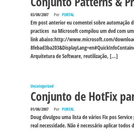
Conjunto Patterns & Pr
03/08/2007
Por
PORTAL
Em post anterior eu comentei sobre automação de f
practices na Microsoft compilou um dvd com um 
link abaixo:http://www.microsoft.com/download
8febad3ba203&DisplayLang=en#QuickInfoContainer
Arquitetura de Software, reutilização, […]
Uncategorized
Conjunto de HotFix pa
01/08/2007
Por
PORTAL
Doug divulgou uma lista de vários Fix pos Service
real necessidade. Não é necessário aplicar todos 