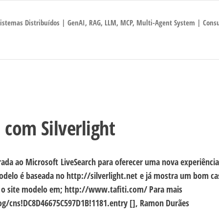
 Sistemas Distribuídos | GenAI, RAG, LLM, MCP, Multi-Agent System | Consu
 com Silverlight
rada ao Microsoft LiveSearch para oferecer uma nova experiência
odelo é baseada no http://silverlight.net e já mostra um bom ca
te o site modelo em; http://www.tafiti.com/ Para mais
log/cns!DC8D46675C597D1B!1181.entry [], Ramon Durães