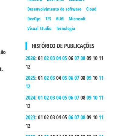
Desenvolvimento de software
Cloud
DevOps
TFS
ALM
Microsoft
Visual STudio
Tecnologia
HISTÓRICO DE PUBLICAÇÕES
ção
2026
:
01
02
03
04
05
06
07
08
09
10
11
12
t.
2025
:
01
02
03
04
05
06
07
08
09
10
11
12
2024
:
01
02
03
04
05
06
07
08
09
10
11
12
2023
:
01
02
03
04
05
06
07
08
09
10
11
12