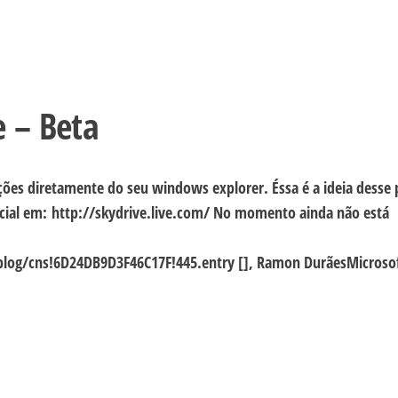
 – Beta
ões diretamente do seu windows explorer. Éssa é a ideia desse 
oficial em: http://skydrive.live.com/ No momento ainda não está
/blog/cns!6D24DB9D3F46C17F!445.entry [], Ramon DurãesMicros