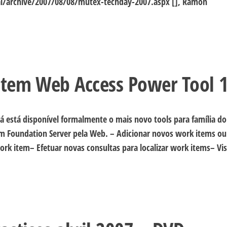
l/archive/2007/08/08/mutex-techday-2007.aspx [], Ramon
stem Web Access Power Tool 1
 está disponível formalmente o mais novo tools para família d
m Foundation Server pela Web. – Adicionar novos work items ou
rk item– Efetuar novas consultas para localizar work items– Vis