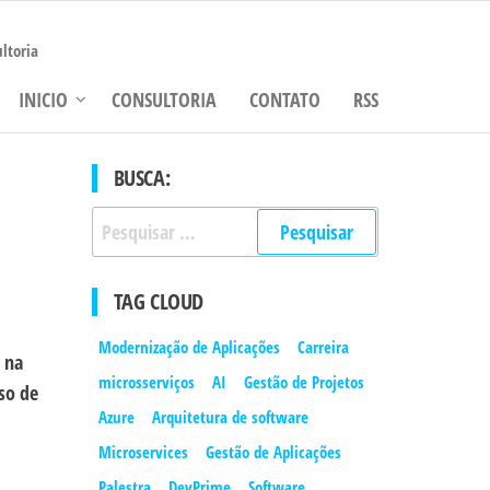
ltoria
INICIO
CONSULTORIA
CONTATO
RSS
BUSCA:
Pesquisar
por:
TAG CLOUD
Modernização de Aplicações
Carreira
 na
microsserviços
AI
Gestão de Projetos
so de
Azure
Arquitetura de software
Microservices
Gestão de Aplicações
Palestra
DevPrime
Software