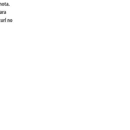
mota.
ara
url no