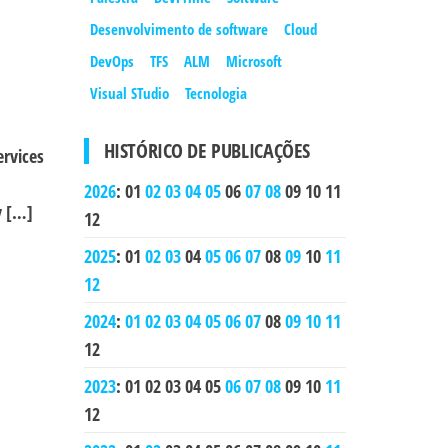
Desenvolvimento de software
Cloud
DevOps
TFS
ALM
Microsoft
Visual STudio
Tecnologia
HISTÓRICO DE PUBLICAÇÕES
ervices
2026
:
01
02
03
04
05
06
07
08
09
10
11
y […]
12
2025
:
01
02
03
04
05
06
07
08
09
10
11
12
2024
:
01
02
03
04
05
06
07
08
09
10
11
12
2023
:
01
02
03
04
05
06
07
08
09
10
11
12