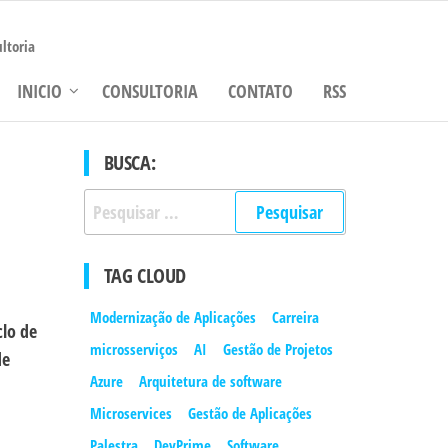
ltoria
INICIO
CONSULTORIA
CONTATO
RSS
BUSCA:
Pesquisar
por:
TAG CLOUD
Modernização de Aplicações
Carreira
clo de
microsserviços
AI
Gestão de Projetos
de
Azure
Arquitetura de software
Microservices
Gestão de Aplicações
Palestra
DevPrime
Software