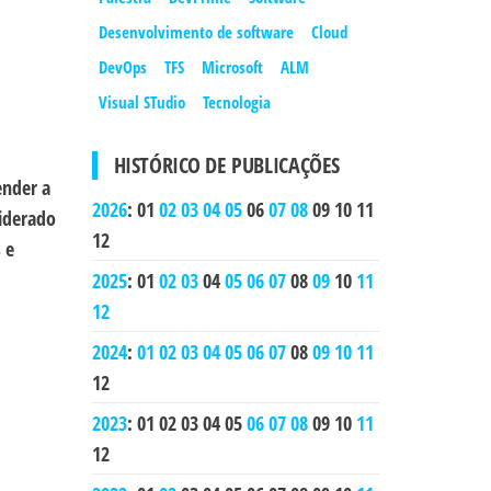
Desenvolvimento de software
Cloud
DevOps
TFS
Microsoft
ALM
Visual STudio
Tecnologia
HISTÓRICO DE PUBLICAÇÕES
ender a
2026
:
01
02
03
04
05
06
07
08
09
10
11
liderado
12
 e
2025
:
01
02
03
04
05
06
07
08
09
10
11
12
2024
:
01
02
03
04
05
06
07
08
09
10
11
12
2023
:
01
02
03
04
05
06
07
08
09
10
11
12