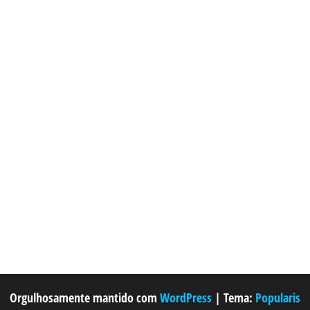
Orgulhosamente mantido com
WordPress
|
Tema:
Popularis