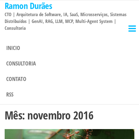
Ramon Durães
Pular
para
CTO | Arquitetura de Software, IA, SaaS, Microsserviços, Sistemas
o
Distribuídos | GenAI, RAG, LLM, MCP, Multi-Agent System |
Consultoria
conteúdo
INICIO
CONSULTORIA
CONTATO
RSS
Mês:
novembro 2016