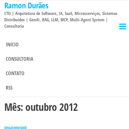
Ramon Durães
Pular
para
CTO | Arquitetura de Software, IA, SaaS, Microsserviços, Sistemas
o
Distribuídos | GenAI, RAG, LLM, MCP, Multi-Agent System |
Consultoria
conteúdo
INICIO
CONSULTORIA
CONTATO
RSS
Mês:
outubro 2012
Uncategorized