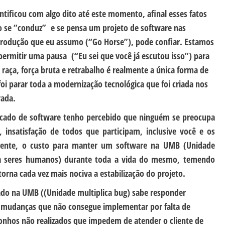
tificou com algo dito até este momento, afinal esses fatos
o se “conduz” e se pensa um projeto de software nas
produção que eu assumo (“Go Horse”), pode confiar. Estamos
rmitir uma pausa (“Eu sei que você já escutou isso”) para
a raça, força bruta e retrabalho é realmente a única forma de
foi parar toda a modernização tecnológica que foi criada nos
rada.
cado de software tenho percebido que ninguém se preocupa
o, insatisfação de todos que participam, inclusive você e os
lmente, o custo para manter um software na UMB (Unidade
ara seres humanos) durante toda a vida do mesmo, temendo
orna cada vez mais nociva a estabilização do projeto.
do na UMB ((Unidade multiplica bug) sabe responder
 mudanças que não consegue implementar por falta de
onhos não realizados que impedem de atender o cliente de