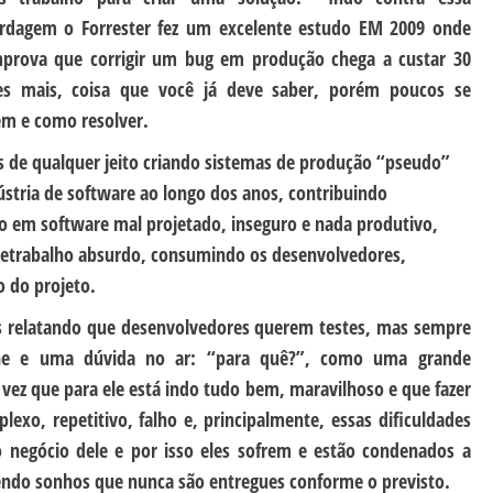
rdagem o Forrester fez um excelente estudo EM 2009 onde
prova que corrigir um bug em produção chega a custar 30
es mais, coisa que você já deve saber, porém poucos se
em e como resolver.
os de qualquer jeito criando sistemas de produção “pseudo”
ústria de software ao longo dos anos, contribuindo
do em software mal projetado, inseguro e nada produtivo,
retrabalho absurdo, consumindo os desenvolvedores,
o do projeto.
s relatando que desenvolvedores querem testes, mas sempre
e e uma dúvida no ar: “para quê?”, como uma grande
vez que para ele está indo tudo bem, maravilhoso e que fazer
xo, repetitivo, falho e, principalmente, essas dificuldades
do negócio dele e por isso eles sofrem e estão condenados a
endo sonhos que nunca são entregues conforme o previsto.