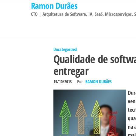
Ramon Durães
Pular
para
CTO | Arquitetura de Software, IA, SaaS, Microsserviços,
o
conteúdo
Uncategorized
Qualidade de softwa
entregar
15/10/2013
Por
RAMON DURÃES
Dur
ven
tec
qua
na 
mai