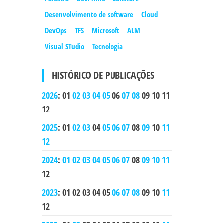
Desenvolvimento de software
Cloud
DevOps
TFS
Microsoft
ALM
Visual STudio
Tecnologia
HISTÓRICO DE PUBLICAÇÕES
2026
:
01
02
03
04
05
06
07
08
09
10
11
12
2025
:
01
02
03
04
05
06
07
08
09
10
11
12
2024
:
01
02
03
04
05
06
07
08
09
10
11
12
2023
:
01
02
03
04
05
06
07
08
09
10
11
12