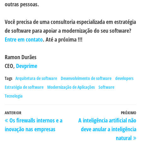
outras pessoas.
Você precisa de uma consultoria especializada em estratégia
de software para apoiar a modernização do seu software?
Entre em contato
. Até a próxima !!!
Ramon Durães
CEO,
Devprime
Tags
Arquitetura de software
Desenvolvimento de software
developers
Estratégia de software
Modernização de Aplicações
Software
Tecnologia
Navegação
Post
ANTERIOR
PRÓXIMO
P
Os firewalls internos e a
A inteligência artificial não
de
anterior
po
inovação nas empresas
deve anular a inteligência
Post
natural