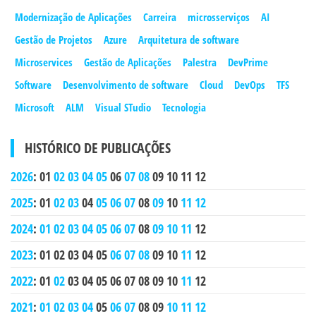
Modernização de Aplicações
Carreira
microsserviços
AI
Gestão de Projetos
Azure
Arquitetura de software
Microservices
Gestão de Aplicações
Palestra
DevPrime
Software
Desenvolvimento de software
Cloud
DevOps
TFS
Microsoft
ALM
Visual STudio
Tecnologia
HISTÓRICO DE PUBLICAÇÕES
2026
:
01
02
03
04
05
06
07
08
09
10
11
12
2025
:
01
02
03
04
05
06
07
08
09
10
11
12
2024
:
01
02
03
04
05
06
07
08
09
10
11
12
2023
:
01
02
03
04
05
06
07
08
09
10
11
12
2022
:
01
02
03
04
05
06
07
08
09
10
11
12
2021
:
01
02
03
04
05
06
07
08
09
10
11
12