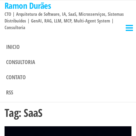
Ramon Durães
Pular
para
CTO | Arquitetura de Software, IA, SaaS, Microsserviços, Sistemas
o
Distribuídos | GenAI, RAG, LLM, MCP, Multi-Agent System |
Consultoria
conteúdo
INICIO
CONSULTORIA
CONTATO
RSS
Tag:
SaaS