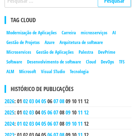
por:
TAG CLOUD
Modernização de Aplicações
Carreira
microsserviços
AI
Gestão de Projetos
Azure
Arquitetura de software
Microservices
Gestão de Aplicações
Palestra
DevPrime
Software
Desenvolvimento de software
Cloud
DevOps
TFS
ALM
Microsoft
Visual STudio
Tecnologia
HISTÓRICO DE PUBLICAÇÕES
2026
:
01
02
03
04
05
06
07
08
09
10
11
12
2025
:
01
02
03
04
05
06
07
08
09
10
11
12
2024
:
01
02
03
04
05
06
07
08
09
10
11
12
2023
:
01
02
03
04
05
06
07
08
09
10
11
12