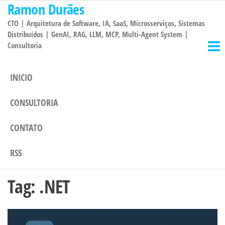
Ramon Durães
Pular
para
CTO | Arquitetura de Software, IA, SaaS, Microsserviços, Sistemas
o
Distribuídos | GenAI, RAG, LLM, MCP, Multi-Agent System |
Consultoria
conteúdo
INICIO
CONSULTORIA
CONTATO
RSS
Tag:
.NET