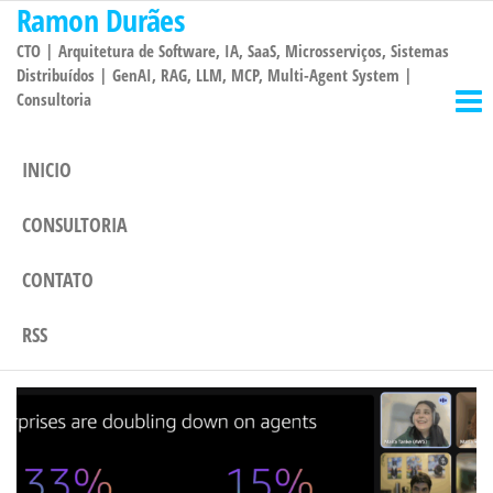
Ramon Durães
Pular
para
CTO | Arquitetura de Software, IA, SaaS, Microsserviços, Sistemas
o
Distribuídos | GenAI, RAG, LLM, MCP, Multi-Agent System |
Consultoria
conteúdo
INICIO
CONSULTORIA
CONTATO
RSS