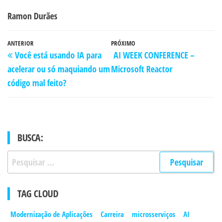
Ramon Durães
Navegação
Post
ANTERIOR
Próximo
PRÓXIMO
Você está usando IA para
AI WEEK CONFERENCE –
de
anterior
post
acelerar ou só maquiando um
Microsoft Reactor
Post
código mal feito?
BUSCA:
Pesquisar
por:
TAG CLOUD
Modernização de Aplicações
Carreira
microsserviços
AI