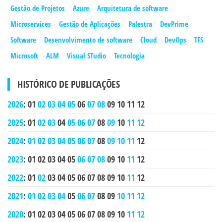
Gestão de Projetos
Azure
Arquitetura de software
Microservices
Gestão de Aplicações
Palestra
DevPrime
Software
Desenvolvimento de software
Cloud
DevOps
TFS
Microsoft
ALM
Visual STudio
Tecnologia
HISTÓRICO DE PUBLICAÇÕES
2026
:
01
02
03
04
05
06
07
08
09
10
11
12
2025
:
01
02
03
04
05
06
07
08
09
10
11
12
2024
:
01
02
03
04
05
06
07
08
09
10
11
12
2023
:
01
02
03
04
05
06
07
08
09
10
11
12
2022
:
01
02
03
04
05
06
07
08
09
10
11
12
2021
:
01
02
03
04
05
06
07
08
09
10
11
12
2020
:
01
02
03
04
05
06
07
08
09
10
11
12