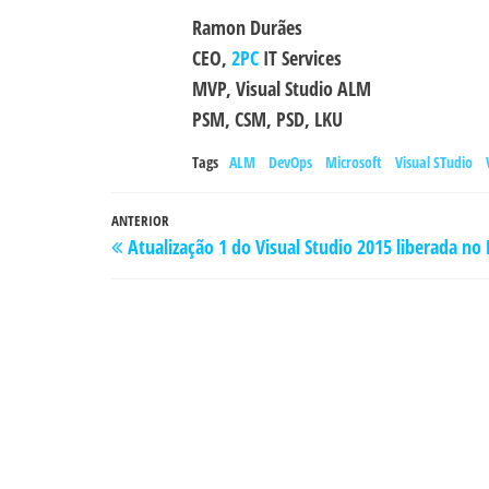
Ramon Durães
CEO,
2PC
IT Services
MVP, Visual Studio ALM
PSM, CSM, PSD, LKU
Tags
ALM
DevOps
Microsoft
Visual STudio
Navegação
Post
ANTERIOR
Atualização 1 do Visual Studio 2015 liberada n
de
anterior
Post