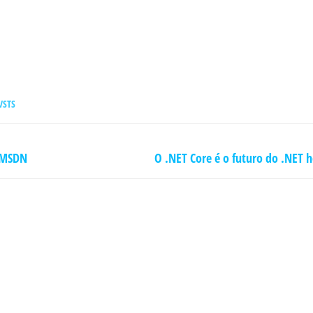
VSTS
o MSDN
O .NET Core é o futuro do .NET ho