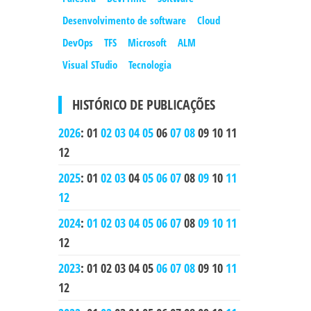
Desenvolvimento de software
Cloud
DevOps
TFS
Microsoft
ALM
Visual STudio
Tecnologia
HISTÓRICO DE PUBLICAÇÕES
2026
:
01
02
03
04
05
06
07
08
09
10
11
12
2025
:
01
02
03
04
05
06
07
08
09
10
11
12
2024
:
01
02
03
04
05
06
07
08
09
10
11
12
2023
:
01
02
03
04
05
06
07
08
09
10
11
12