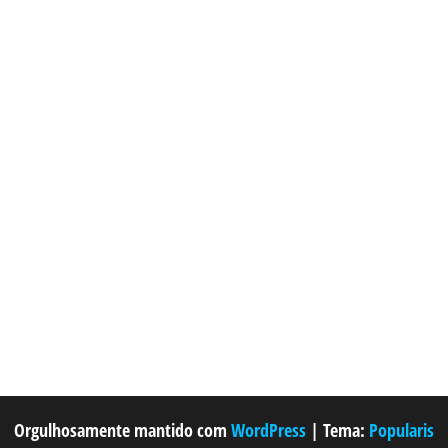
Orgulhosamente mantido com
WordPress
|
Tema:
Popularis