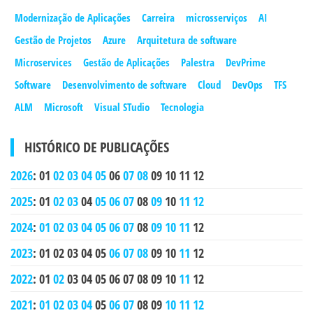
Modernização de Aplicações
Carreira
microsserviços
AI
Gestão de Projetos
Azure
Arquitetura de software
Microservices
Gestão de Aplicações
Palestra
DevPrime
Software
Desenvolvimento de software
Cloud
DevOps
TFS
ALM
Microsoft
Visual STudio
Tecnologia
HISTÓRICO DE PUBLICAÇÕES
2026
:
01
02
03
04
05
06
07
08
09
10
11
12
2025
:
01
02
03
04
05
06
07
08
09
10
11
12
2024
:
01
02
03
04
05
06
07
08
09
10
11
12
2023
:
01
02
03
04
05
06
07
08
09
10
11
12
2022
:
01
02
03
04
05
06
07
08
09
10
11
12
2021
:
01
02
03
04
05
06
07
08
09
10
11
12