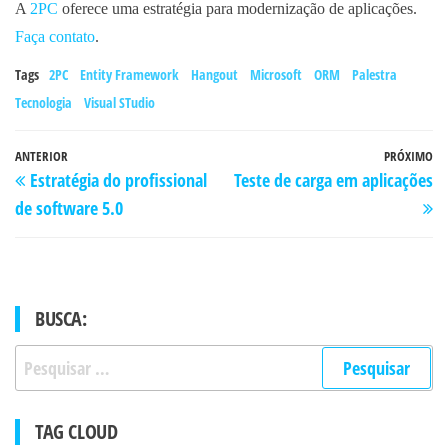
A
2PC
oferece uma estratégia para modernização de aplicações.
Faça contato
.
Tags
2PC
Entity Framework
Hangout
Microsoft
ORM
Palestra
Tecnologia
Visual STudio
Navegação
Post
ANTERIOR
PRÓXIMO
P
Estratégia do profissional
Teste de carga em aplicações
de
anterior
po
de software 5.0
Post
BUSCA:
Pesquisar
por:
TAG CLOUD