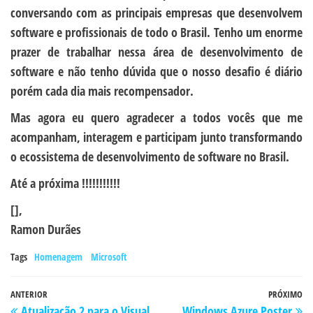
conversando com as principais empresas que desenvolvem
software e profissionais de todo o Brasil. Tenho um enorme
prazer de trabalhar nessa área de desenvolvimento de
software e não tenho dúvida que o nosso desafio é diário
porém cada dia mais recompensador.
Mas agora eu quero agradecer a todos vocês que me
acompanham, interagem e participam junto transformando
o ecossistema de desenvolvimento de software no Brasil.
Até a próxima !!!!!!!!!!!
[],
Ramon Durães
Tags
Homenagem
Microsoft
Navegação
Post
ANTERIOR
PRÓXIMO
P
Atualização 2 para o Visual
Windows Azure Poster