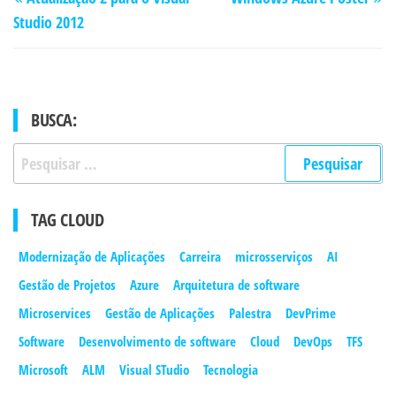
de
anterior
po
Studio 2012
Post
BUSCA:
Pesquisar
por:
TAG CLOUD
Modernização de Aplicações
Carreira
microsserviços
AI
Gestão de Projetos
Azure
Arquitetura de software
Microservices
Gestão de Aplicações
Palestra
DevPrime
Software
Desenvolvimento de software
Cloud
DevOps
TFS
Microsoft
ALM
Visual STudio
Tecnologia