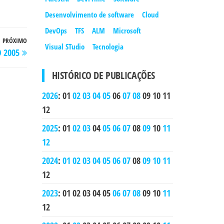
Desenvolvimento de software
Cloud
DevOps
TFS
ALM
Microsoft
PRÓXIMO
Próximo
Visual STudio
Tecnologia
 2005
post
HISTÓRICO DE PUBLICAÇÕES
2026
:
01
02
03
04
05
06
07
08
09
10
11
12
2025
:
01
02
03
04
05
06
07
08
09
10
11
12
2024
:
01
02
03
04
05
06
07
08
09
10
11
12
2023
:
01
02
03
04
05
06
07
08
09
10
11
12