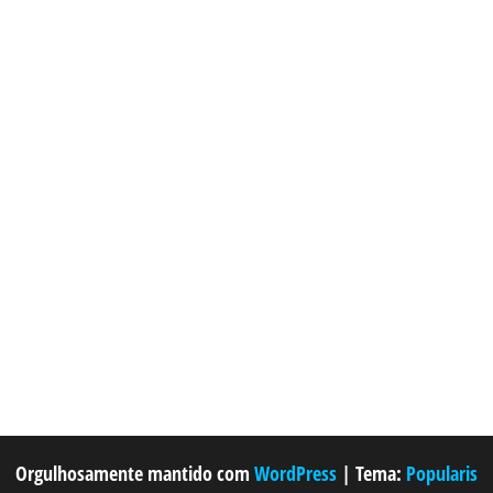
Orgulhosamente mantido com
WordPress
|
Tema:
Popularis