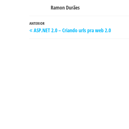
Ramon Durães
Navegação
Post
ANTERIOR
ASP.NET 2.0 – Criando urls pra web 2.0
de
anterior
Post