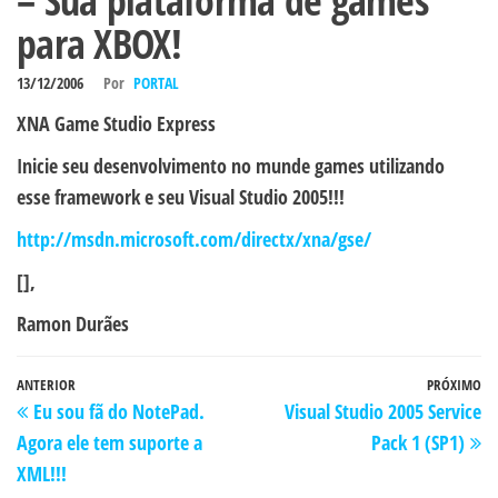
– Sua plataforma de games
para XBOX!
13/12/2006
Por
PORTAL
XNA Game Studio Express
Inicie seu desenvolvimento no munde games utilizando
esse framework e seu Visual Studio 2005!!!
http://msdn.microsoft.com/directx/xna/gse/
[],
Ramon Durães
Navegação
Post
ANTERIOR
PRÓXIMO
P
Eu sou fã do NotePad.
Visual Studio 2005 Service
de
anterior
po
Agora ele tem suporte a
Pack 1 (SP1)
Post
XML!!!